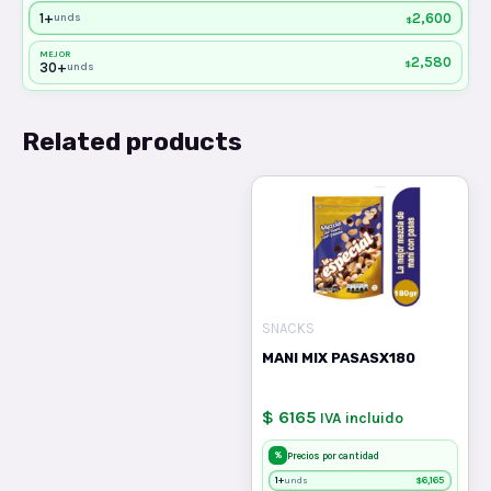
1+
2,600
unds
$
MEJOR
2,580
$
30+
unds
Related products
SNACKS
MANI MIX PASASX180
$ 6165
IVA incluido
%
Precios por cantidad
1+
$
6,165
unds