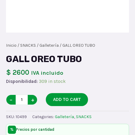
Inicio
/
SNACKS
/
Galletería
/ GALL OREO TUBO
GALL OREO TUBO
$ 2600
IVA incluido
Disponibilidad:
309 in stock
GALL
−
+
ADD TO CART
OREO
TUBO
SKU:
10499
Categories:
Galletería
,
SNACKS
quantity
%
Precios por cantidad