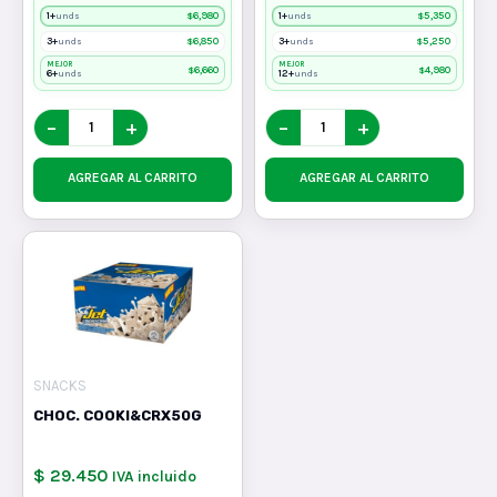
1+
$
6,980
1+
$
5,350
unds
unds
3+
$
6,850
3+
$
5,250
unds
unds
MEJOR
MEJOR
$
6,660
$
4,980
6+
12+
unds
unds
−
+
−
+
AGREGAR AL CARRITO
AGREGAR AL CARRITO
SNACKS
CHOC. COOKI&CRX50G
$ 29.450
IVA incluido