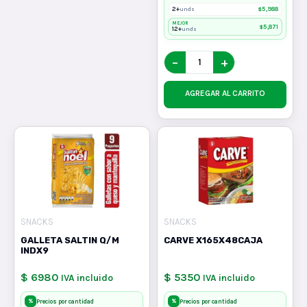
2+
$
5,988
unds
MEJOR
$
5,871
12+
unds
−
+
AGREGAR AL CARRITO
SNACKS
SNACKS
GALLETA SALTIN Q/M
CARVE X165X48CAJA
INDX9
$ 6980
$ 5350
IVA incluido
IVA incluido
%
%
Precios por cantidad
Precios por cantidad