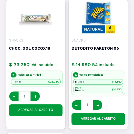
SNACKS
SNACKS
CHOC. GOL COCOX18
DETODITO PAKETON X6
$ 23.250
$ 14.980
IVA incluido
IVA incluido
%
%
Precios por cantidad
Precios por cantidad
1+
$
23,250
1+
$
14,980
unds
unds
MEJOR
$
14,550
6+
unds
−
+
−
+
AGREGAR AL CARRITO
AGREGAR AL CARRITO