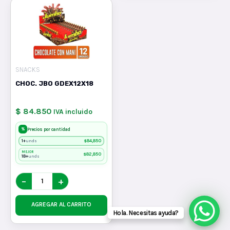
SNACKS
CHOC. JBO GDEX12X18
$ 84.850
IVA incluido
%
Precios por cantidad
1+
$
84,850
unds
MEJOR
$
82,850
18+
unds
−
+
AGREGAR AL CARRITO
Hola. Necesitas ayuda?