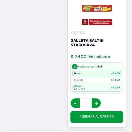
SNACKS
GALLETA SALTIN
5TACOSX24
$ 7400
IVA incluido
%
Precios por cantidad
1+
$
7,400
unds
4+
$
7,500
unds
MEJOR
$
7,230
24+
unds
−
+
AGREGAR AL CARRITO