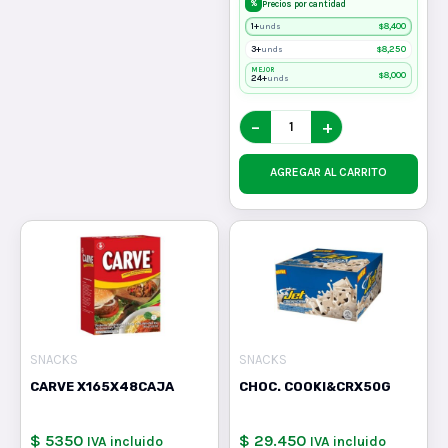
%
Precios por cantidad
1+
$
8,400
unds
3+
$
8,250
unds
MEJOR
$
8,000
24+
unds
−
+
AGREGAR AL CARRITO
SNACKS
SNACKS
CARVE X165X48CAJA
CHOC. COOKI&CRX50G
$ 5350
$ 29.450
IVA incluido
IVA incluido