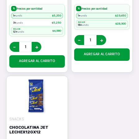
%
%
Precios por cantidad
Precios por cantidad
1+
$
5,350
1+
$
29,450
unds
unds
3+
$
5,250
MEJOR
unds
$
28,900
18+
unds
MEJOR
$
4,980
12+
unds
−
+
−
+
AGREGAR AL CARRITO
AGREGAR AL CARRITO
SNACKS
CHOCOLATINA JET
LECHEX12GX12