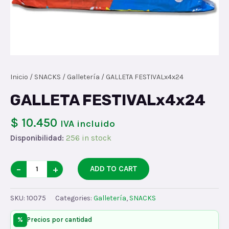
Inicio
/
SNACKS
/
Galletería
/ GALLETA FESTIVALx4x24
GALLETA FESTIVALx4x24
$ 10.450
IVA incluido
Disponibilidad:
256 in stock
GALLETA
−
+
ADD TO CART
FESTIVALx4x24
quantity
SKU:
10075
Categories:
Galletería
,
SNACKS
%
Precios por cantidad