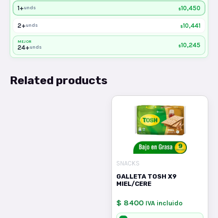
1+
10,450
unds
$
2+
10,441
unds
$
MEJOR
10,245
$
24+
unds
Related products
SNACKS
GALLETA TOSH X9
MIEL/CERE
$ 8400
IVA incluido