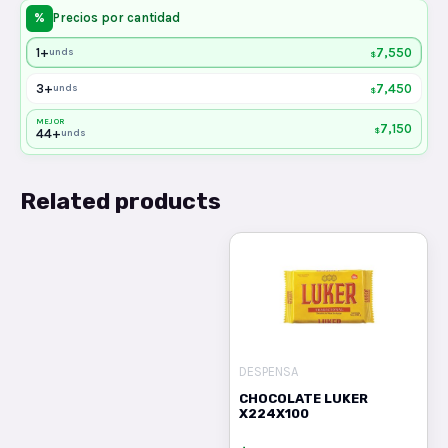
%
Precios por cantidad
1+
7,550
unds
$
3+
7,450
unds
$
MEJOR
7,150
$
44+
unds
Related products
DESPENSA
CHOCOLATE LUKER
X224X100