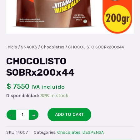
Inicio
/
SNACKS
/
Chocolates
/ CHOCOLISTO SOBRx200x44
CHOCOLISTO
SOBRx200x44
$ 7550
IVA incluido
Disponibilidad:
328 in stock
CHOCOLISTO
−
+
ADD TO CART
SOBRx200x44
quantity
SKU:
14007
Categories:
Chocolates
,
DESPENSA