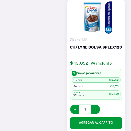
DESPENSA
CH/LYNE BOLSA SPLEX120
$ 13.052
IVA incluido
%
Precios por cantidad
1+
$
13,052
unds
2+
$
12,671
unds
MEJOR
$
12,450
12+
unds
−
+
AGREGAR AL CARRITO