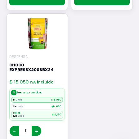
DESPENSA
CHOCO
EXPRESSX200SBX24
$ 15.050
IVA incluido
%
Precios por cantidad
1+
$
15,050
unds
2+
$
14,650
unds
MEJOR
$
14,120
12+
unds
−
+