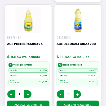
DESPENSA
DESPENSA
ACE PREMIERX500X24
ACE OLEOCALI GIRAX900
$ 11.850
$ 14.100
IVA incluido
IVA incluido
%
%
Precios por cantidad
Precios por cantidad
1+
$
11,850
1+
$
14,100
unds
unds
4+
$
11,650
2+
$
13,550
unds
unds
MEJOR
MEJOR
$
11,220
$
13,100
24+
12+
unds
unds
−
+
−
+
AGREGAR AL CARRITO
AGREGAR AL CARRITO