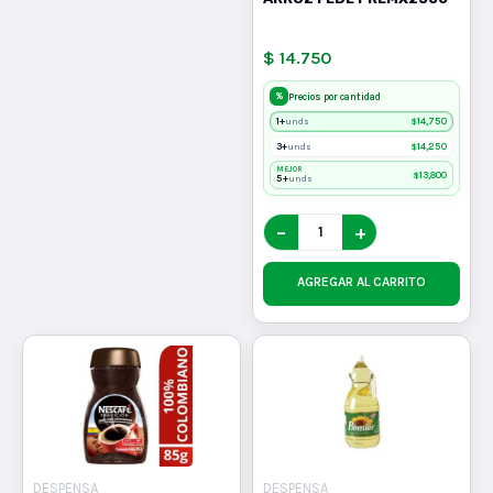
$ 14.750
%
Precios por cantidad
1+
$
14,750
unds
3+
$
14,250
unds
MEJOR
$
13,800
5+
unds
−
+
AGREGAR AL CARRITO
DESPENSA
DESPENSA