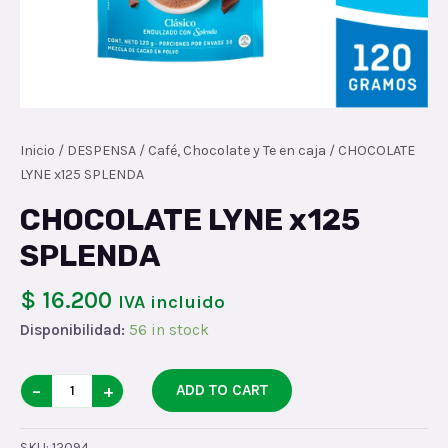
Inicio
/
DESPENSA
/
Café, Chocolate y Te en caja
/ CHOCOLATE
LYNE x125 SPLENDA
CHOCOLATE LYNE x125
SPLENDA
$ 16.200
IVA incluido
Disponibilidad:
56 in stock
CHOCOLATE
−
+
ADD TO CART
LYNE
x125
SKU:
12094