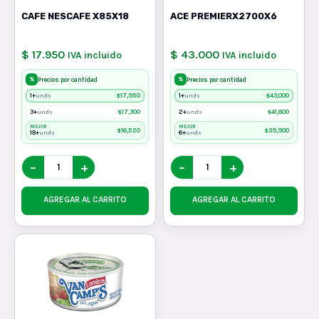
CAFE NESCAFE X85X18
ACE PREMIERX2700X6
$ 17.950
$ 43.000
IVA incluido
IVA incluido
%
%
Precios por cantidad
Precios por cantidad
1+
$
17,950
1+
$
43,000
unds
unds
3+
$
17,300
2+
$
41,800
unds
unds
MEJOR
MEJOR
$
16,520
$
39,900
18+
6+
unds
unds
−
+
−
+
AGREGAR AL CARRITO
AGREGAR AL CARRITO