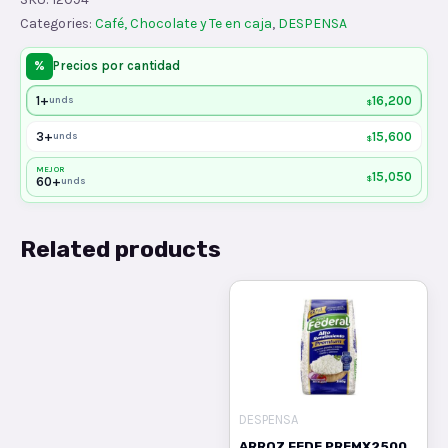
SPLENDA
Categories:
Café, Chocolate y Te en caja
,
DESPENSA
quantity
%
Precios por cantidad
1+
16,200
unds
$
3+
15,600
unds
$
MEJOR
15,050
$
60+
unds
Related products
DESPENSA
ARROZ FEDE PREMX2500