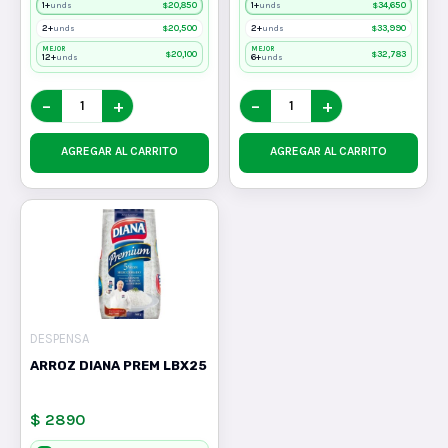
1+
$
20,850
1+
$
34,650
unds
unds
2+
$
20,500
2+
$
33,990
unds
unds
MEJOR
MEJOR
$
20,100
$
32,783
12+
6+
unds
unds
−
+
−
+
AGREGAR AL CARRITO
AGREGAR AL CARRITO
DESPENSA
ARROZ DIANA PREM LBX25
$ 2890