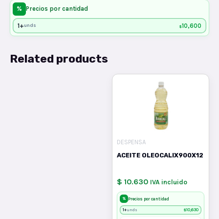
%
Precios por cantidad
1+
10,600
unds
$
Related products
DESPENSA
ACEITE OLEOCALIX900X12
$ 10.630
IVA incluido
%
Precios por cantidad
1+
$
10,630
unds