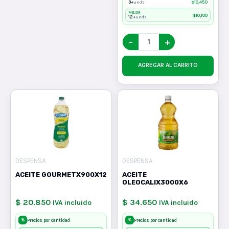
3+
$
10,450
unds
MEJOR
$
10,100
12+
unds
−
+
AGREGAR AL CARRITO
DESPENSA
DESPENSA
ACEITE GOURMETX900X12
ACEITE
OLEOCALIX3000X6
$ 20.850
$ 34.650
IVA incluido
IVA incluido
%
%
Precios por cantidad
Precios por cantidad