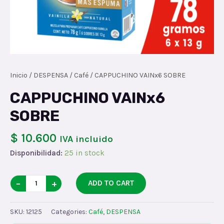
Inicio
/
DESPENSA
/
Café
/ CAPPUCHINO VAINx6 SOBRE
CAPPUCHINO VAINx6
SOBRE
$ 10.600
IVA incluido
Disponibilidad:
25 in stock
CAPPUCHINO
−
+
ADD TO CART
VAINx6
SOBRE
SKU:
12125
Categories:
Café
,
DESPENSA
quantity