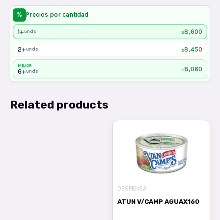
%
Precios por cantidad
1+
8,600
unds
$
2+
8,450
unds
$
MEJOR
8,060
$
6+
unds
Related products
DESPENSA
ATUN V/CAMP AGUAX160