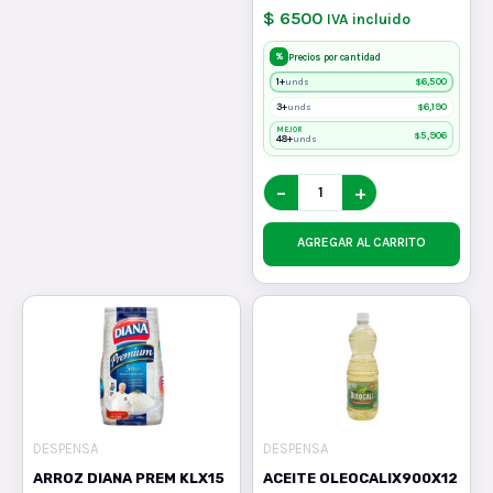
$ 6500
IVA incluido
%
Precios por cantidad
1+
$
6,500
unds
3+
$
6,190
unds
MEJOR
$
5,906
48+
unds
−
+
AGREGAR AL CARRITO
DESPENSA
DESPENSA
ARROZ DIANA PREM KLX15
ACEITE OLEOCALIX900X12