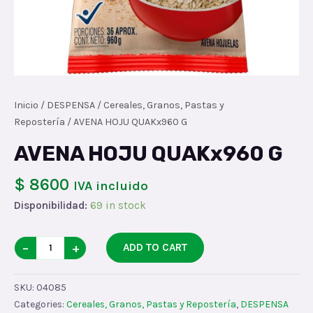
Inicio
/
DESPENSA
/
Cereales, Granos, Pastas y
Repostería
/ AVENA HOJU QUAKx960 G
AVENA HOJU QUAKx960 G
$ 8600
IVA incluido
Disponibilidad:
69 in stock
AVENA
−
+
ADD TO CART
HOJU
QUAKx960
SKU:
04085
G
Categories:
Cereales, Granos, Pastas y Repostería
,
DESPENSA
quantity