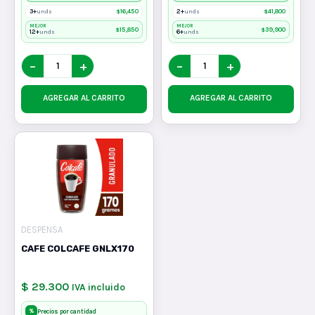
3+
$
16,450
2+
$
41,800
unds
unds
MEJOR
MEJOR
$
15,850
$
39,900
12+
6+
unds
unds
−
+
−
+
AGREGAR AL CARRITO
AGREGAR AL CARRITO
DESPENSA
CAFE COLCAFE GNLX170
$ 29.300
IVA incluido
%
Precios por cantidad