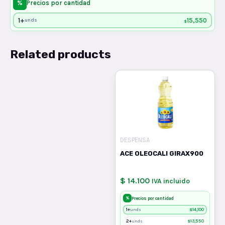
%
Precios por cantidad
quantity
1+
15,550
unds
$
Related products
DESPENSA
ACE OLEOCALI GIRAX900
$ 14.100
IVA incluido
%
Precios por cantidad
1+
$
14,100
unds
2+
$
13,550
unds