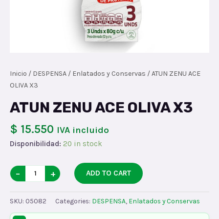
Inicio
/
DESPENSA
/
Enlatados y Conservas
/ ATUN ZENU ACE
OLIVA X3
ATUN ZENU ACE OLIVA X3
$ 15.550
IVA incluido
Disponibilidad:
20 in stock
ATUN
−
+
ADD TO CART
ZENU
ACE
SKU:
05082
Categories:
DESPENSA
,
Enlatados y Conservas
OLIVA
X3