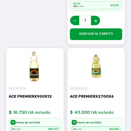
MEJOR
$
13,100
12+
unds
−
+
AGREGAR AL CARRITO
DESPENSA
DESPENSA
ACE PREMIERX900X12
ACE PREMIERX2700X6
$ 16.750
$ 43.000
IVA incluido
IVA incluido
%
%
Precios por cantidad
Precios por cantidad
1+
$
16,750
1+
$
43,000
unds
unds