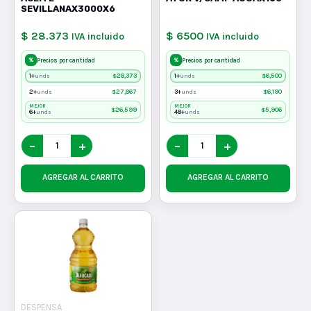
SEVILLANAX3000X6
$ 28.373
$ 6500
IVA incluido
IVA incluido
%
%
Precios por cantidad
Precios por cantidad
1+
$
28,373
1+
$
6,500
unds
unds
2+
$
27,867
3+
$
6,190
unds
unds
MEJOR
MEJOR
$
26,599
$
5,906
6+
48+
unds
unds
−
+
−
+
AGREGAR AL CARRITO
AGREGAR AL CARRITO
DESPENSA