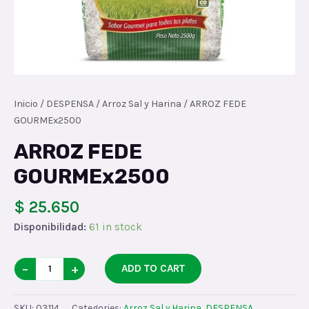
Inicio
/
DESPENSA
/
Arroz Sal y Harina
/ ARROZ FEDE
GOURMEx2500
ARROZ FEDE
GOURMEx2500
$ 25.650
Disponibilidad:
61 in stock
ARROZ
−
+
ADD TO CART
FEDE
GOURMEx2500
SKU:
03114
Categories:
Arroz Sal y Harina
,
DESPENSA