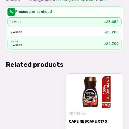
quantity
%
Precios por cantidad
1+
25,650
unds
$
2+
25,200
unds
$
MEJOR
24,700
$
6+
unds
Related products
DESPENSA
CAFE NESCAFE X170