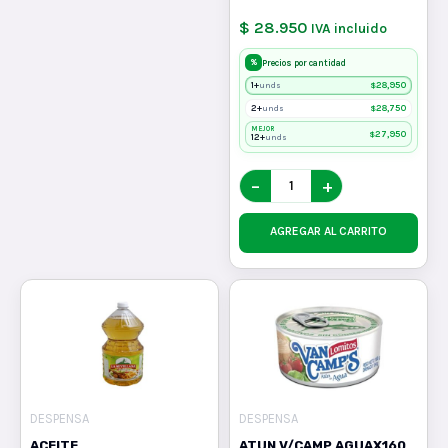
$ 28.950
IVA incluido
%
Precios por cantidad
1+
$
28,950
unds
2+
$
28,750
unds
MEJOR
$
27,950
12+
unds
−
+
AGREGAR AL CARRITO
DESPENSA
DESPENSA
ACEITE
ATUN V/CAMP AGUAX160