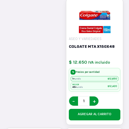
ASEO Y VARIEDADES
COLGATE MTA X150X48
$ 12.650
IVA incluido
%
Precios por cantidad
1+
$
12,650
unds
MEJOR
$
12,420
48+
unds
−
+
AGREGAR AL CARRITO