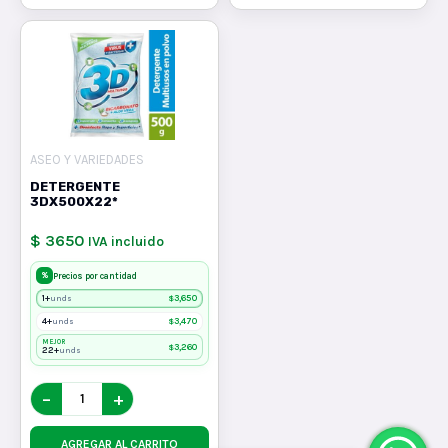
ASEO Y VARIEDADES
DETERGENTE
3DX500X22*
$ 3650
IVA incluido
%
Precios por cantidad
1+
$
3,650
unds
4+
$
3,470
unds
MEJOR
$
3,260
22+
unds
−
+
AGREGAR AL CARRITO