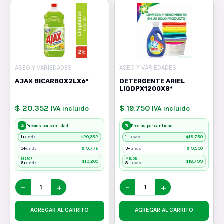
ASEO Y VARIEDADES
ASEO Y VARIEDADES
AJAX BICARBOX2LX6*
DETERGENTE ARIEL
LIQDPX1200X8*
$ 20.352
$ 19.750
IVA incluido
IVA incluido
%
%
Precios por cantidad
Precios por cantidad
1+
$
20,352
1+
$
19,750
unds
unds
3+
$
19,776
3+
$
19,500
unds
unds
MEJOR
MEJOR
$
19,200
$
18,799
6+
8+
unds
unds
−
+
−
+
AGREGAR AL CARRITO
AGREGAR AL CARRITO