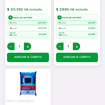
$ 20.352
$ 2890
IVA incluido
IVA incluido
%
%
Precios por cantidad
Precios por cantidad
1+
$
20,352
1+
$
2,890
unds
unds
3+
$
19,776
4+
$
2,820
unds
unds
MEJOR
MEJOR
$
19,200
$
2,690
6+
12+
unds
unds
−
+
−
+
AGREGAR AL CARRITO
AGREGAR AL CARRITO
ASEO Y VARIEDADES