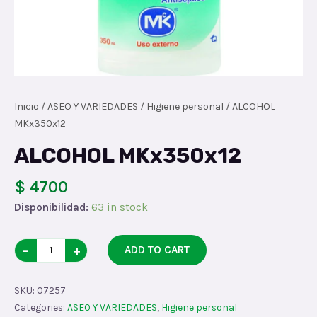
Inicio
/
ASEO Y VARIEDADES
/
Higiene personal
/ ALCOHOL
MKx350x12
ALCOHOL MKx350x12
$ 4700
Disponibilidad:
63 in stock
ALCOHOL
−
+
ADD TO CART
MKx350x12
quantity
SKU:
07257
Categories:
ASEO Y VARIEDADES
,
Higiene personal