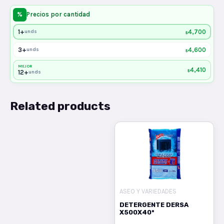
%
Precios por cantidad
1+
4,700
unds
$
3+
4,600
unds
$
MEJOR
4,410
$
12+
unds
Related products
ASEO Y VARIEDADES
DETERGENTE DERSA
X500X40*