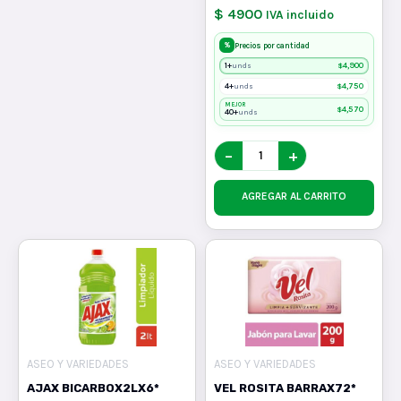
$ 4900
IVA incluido
%
Precios por cantidad
1+
$
4,900
unds
4+
$
4,750
unds
MEJOR
$
4,570
40+
unds
−
+
AGREGAR AL CARRITO
ASEO Y VARIEDADES
ASEO Y VARIEDADES
AJAX BICARBOX2LX6*
VEL ROSITA BARRAX72*