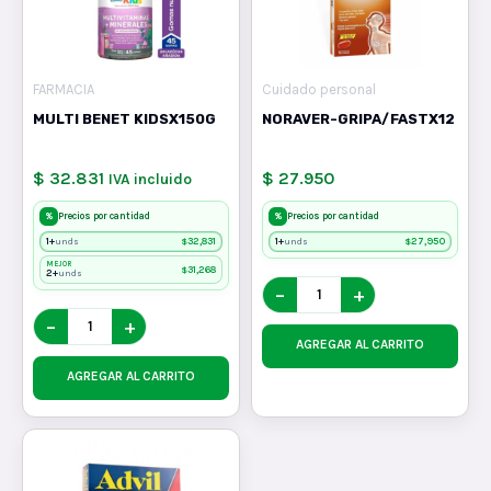
FARMACIA
Cuidado personal
MULTI BENET KIDSX150G
NORAVER-GRIPA/FASTX12
$ 32.831
$ 27.950
IVA incluido
%
%
Precios por cantidad
Precios por cantidad
1+
$
32,831
1+
$
27,950
unds
unds
MEJOR
$
31,268
2+
unds
−
+
−
+
AGREGAR AL CARRITO
AGREGAR AL CARRITO