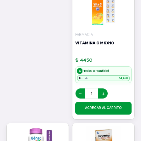
FARMACIA
VITAMINA C MKX10
$ 4450
%
Precios por cantidad
1+
$
4,450
unds
−
+
AGREGAR AL CARRITO