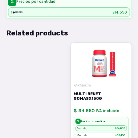
%
Precios por cantidad
1+
14,550
unds
$
Related products
FARMACIA
MULTI BENET
GOMASX150G
$ 34.650
IVA incluido
%
Precios por cantidad
1+
$
34,650
unds
2+
$
33,400
unds