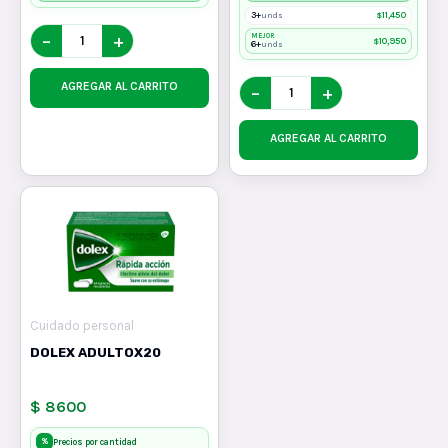
3+
$
11,450
unds
−
+
MEJOR
$
10,950
6+
unds
AGREGAR AL CARRITO
−
+
AGREGAR AL CARRITO
Cuidado personal
DOLEX ADULTOX20
$ 8600
%
Precios por cantidad