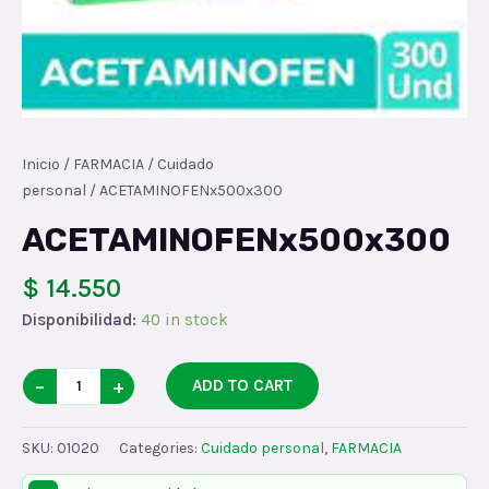
Inicio
/
FARMACIA
/
Cuidado
personal
/ ACETAMINOFENx500x300
ACETAMINOFENx500x300
$ 14.550
Disponibilidad:
40 in stock
ACETAMINOFENx500x300
−
+
ADD TO CART
quantity
SKU:
01020
Categories:
Cuidado personal
,
FARMACIA