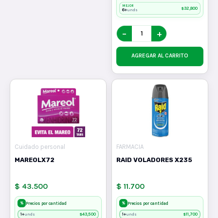
MEJOR
$
32,800
6+
unds
−
+
AGREGAR AL CARRITO
Cuidado personal
FARMACIA
MAREOLX72
RAID VOLADORES X235
$ 43.500
$ 11.700
%
%
Precios por cantidad
Precios por cantidad
1+
$
43,500
1+
$
11,700
unds
unds