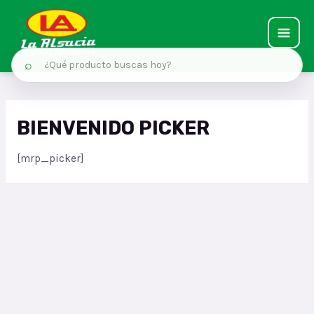
MAIN
⌕
MEN
Ir
al
BIENVENIDO PICKER
contenido
[mrp_picker]