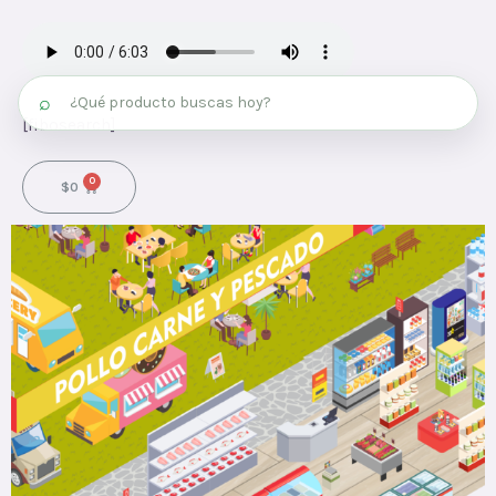
⌕
[fibosearch]
0
$
0