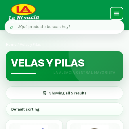
MAIN
⌕
MEN
Ir
al
Home
/ Velas y Pilas
contenido
VELAS Y PILAS
Showing all 5 results