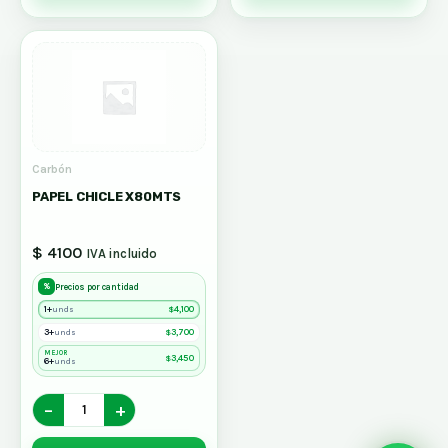
Carbón
PAPEL CHICLE X80MTS
$ 4100
IVA incluido
%
Precios por cantidad
1+
$
4,100
unds
3+
$
3,700
unds
MEJOR
$
3,450
6+
unds
−
+