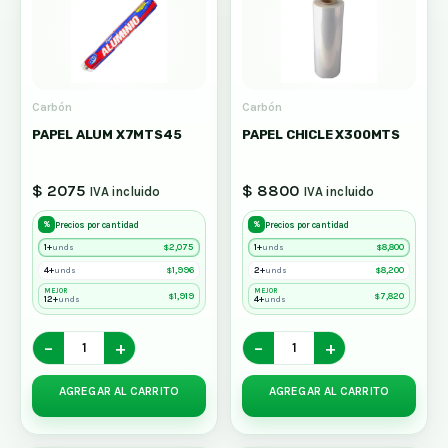
Carbón
Carbón
PAPEL ALUM X7MTS45
PAPEL CHICLE X300MTS
$ 2075
$ 8800
IVA incluido
IVA incluido
%
%
Precios por cantidad
Precios por cantidad
1+
$
2,075
1+
$
8,800
unds
unds
4+
$
1,996
2+
$
8,200
unds
unds
MEJOR
MEJOR
$
1,919
$
7,820
12+
4+
unds
unds
−
+
−
+
AGREGAR AL CARRITO
AGREGAR AL CARRITO