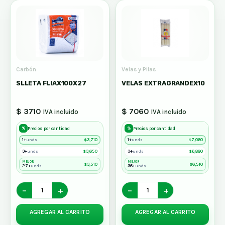
Carbón
Velas y Pilas
SLLETA FLIAX100X27
VELAS EXTRAGRANDEX10
$ 3710
$ 7060
IVA incluido
IVA incluido
%
%
Precios por cantidad
Precios por cantidad
1+
$
3,710
1+
$
7,060
unds
unds
3+
$
3,650
3+
$
6,880
unds
unds
MEJOR
MEJOR
$
3,510
$
6,510
27+
36+
unds
unds
−
+
−
+
AGREGAR AL CARRITO
AGREGAR AL CARRITO