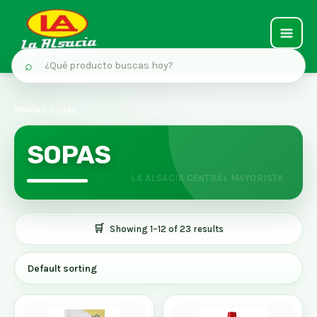
MAIN
⌕
MEN
Ir
al
Home
/ Sopas
contenido
SOPAS
Showing 1–12 of 23 results