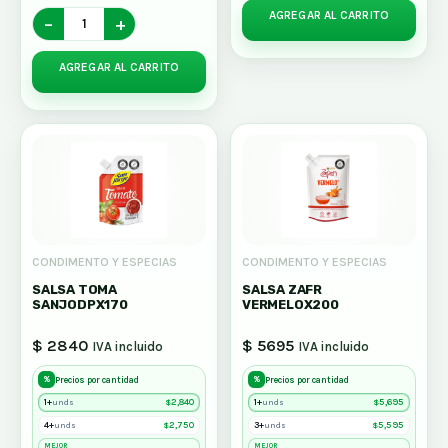
AGREGAR AL CARRITO
−
+
AGREGAR AL CARRITO
CONDIMENTO Y ESPECIAS
CONDIMENTO Y ESPECIAS
SALSA TOMA
SALSA ZAFR
SANJODPX170
VERMELOX200
$ 2840
$ 5695
IVA incluido
IVA incluido
%
%
Precios por cantidad
Precios por cantidad
1+
$
2,840
1+
$
5,695
unds
unds
4+
$
2,750
3+
$
5,595
unds
unds
MEJOR
MEJOR