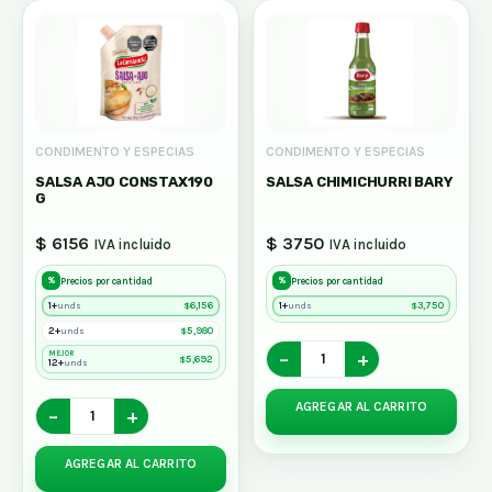
CONDIMENTO Y ESPECIAS
CONDIMENTO Y ESPECIAS
SALSA AJO CONSTAX190
SALSA CHIMICHURRI BARY
G
$ 6156
$ 3750
IVA incluido
IVA incluido
%
%
Precios por cantidad
Precios por cantidad
1+
$
6,156
1+
$
3,750
unds
unds
2+
$
5,980
unds
−
+
MEJOR
$
5,692
12+
unds
AGREGAR AL CARRITO
−
+
AGREGAR AL CARRITO