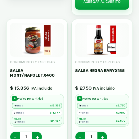
AGREGAR AL CARRITO
CONDIMENTO Y ESPECIAS
CONDIMENTO Y ESPECIAS
SALSA
SALSA NEGRA BARYX155
MONT/NAPOLETX400
$ 15.356
$ 2750
IVA incluido
IVA incluido
%
%
Precios por cantidad
Precios por cantidad
1+
$
15,356
1+
$
2,750
unds
unds
2+
$
14,777
4+
$
2,690
unds
unds
MEJOR
MEJOR
$
14,487
$
2,570
12+
8+
unds
unds
−
+
−
+