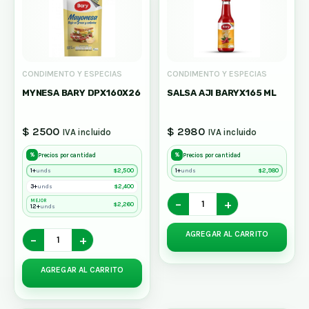
CONDIMENTO Y ESPECIAS
CONDIMENTO Y ESPECIAS
MYNESA BARY DPX160X26
SALSA AJI BARYX165 ML
$ 2500
$ 2980
IVA incluido
IVA incluido
%
%
Precios por cantidad
Precios por cantidad
1+
$
2,500
1+
$
2,980
unds
unds
3+
$
2,400
unds
−
+
MEJOR
$
2,260
12+
unds
AGREGAR AL CARRITO
−
+
AGREGAR AL CARRITO