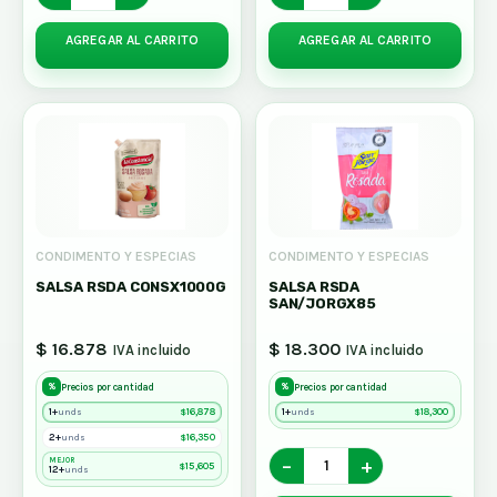
AGREGAR AL CARRITO
AGREGAR AL CARRITO
CONDIMENTO Y ESPECIAS
CONDIMENTO Y ESPECIAS
SALSA RSDA CONSX1000G
SALSA RSDA
SAN/JORGX85
$ 16.878
$ 18.300
IVA incluido
IVA incluido
%
%
Precios por cantidad
Precios por cantidad
1+
$
16,878
1+
$
18,300
unds
unds
2+
$
16,350
unds
−
+
MEJOR
$
15,605
12+
unds