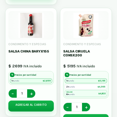
CONDIMENTO Y ESPECIAS
CONDIMENTO Y ESPECIAS
SALSA CHINA BARYX155
SALSA CIRUELA
CONSX200
$ 2699
$ 5195
IVA incluido
IVA incluido
%
%
Precios por cantidad
Precios por cantidad
1+
$
2,699
1+
$
5,195
unds
unds
2+
$
4,995
unds
−
+
MEJOR
$
4,803
6+
unds
AGREGAR AL CARRITO
−
+