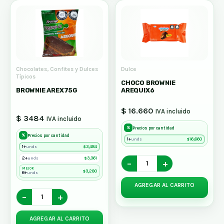
Chocolates, Confites y Dulces
Dulce
Típicos
CHOCO BROWNIE
BROWNIE AREX75G
AREQUIX6
$ 16.660
IVA incluido
$ 3484
IVA incluido
%
Precios por cantidad
%
Precios por cantidad
1+
$
16,660
unds
1+
$
3,484
unds
2+
$
3,361
unds
−
+
MEJOR
$
3,280
6+
unds
AGREGAR AL CARRITO
−
+
AGREGAR AL CARRITO