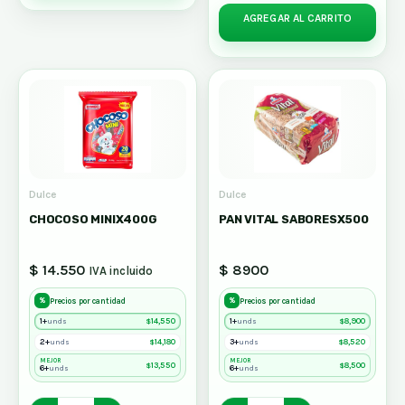
AGREGAR AL CARRITO
Dulce
Dulce
CHOCOSO MINIX400G
PAN VITAL SABORESX500
$ 14.550
$ 8900
IVA incluido
%
%
Precios por cantidad
Precios por cantidad
1+
$
14,550
1+
$
8,900
unds
unds
2+
$
14,180
3+
$
8,520
unds
unds
MEJOR
MEJOR
$
13,550
$
8,500
6+
6+
unds
unds