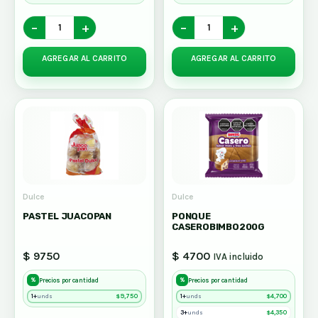
−
+
−
+
AGREGAR AL CARRITO
AGREGAR AL CARRITO
Dulce
Dulce
PASTEL JUACOPAN
PONQUE
CASEROBIMBO200G
$ 9750
$ 4700
IVA incluido
%
%
Precios por cantidad
Precios por cantidad
1+
$
9,750
1+
$
4,700
unds
unds
3+
$
4,350
unds