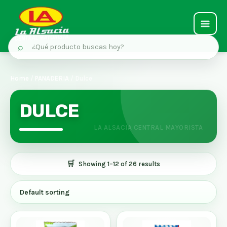
MAIN
⌕
MEN
Ir
al
Home
/
PANADERIA
/ Dulce
contenido
DULCE
Showing 1–12 of 26 results