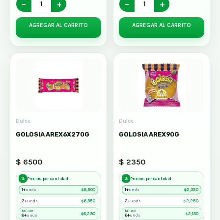
−
+
−
+
AGREGAR AL CARRITO
AGREGAR AL CARRITO
Dulce
Dulce
GOLOSIA AREX6X270G
GOLOSIA AREX90G
$ 6500
$ 2350
%
%
Precios por cantidad
Precios por cantidad
1+
$
6,500
1+
$
2,350
unds
unds
2+
$
6,350
2+
$
2,250
unds
unds
MEJOR
MEJOR
$
6,290
$
2,180
6+
6+
unds
unds