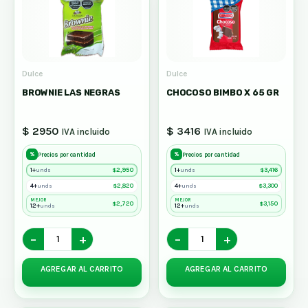
Dulce
Dulce
BROWNIE LAS NEGRAS
CHOCOSO BIMBO X 65 GR
$ 2950
$ 3416
IVA incluido
IVA incluido
%
%
Precios por cantidad
Precios por cantidad
1+
$
2,950
1+
$
3,416
unds
unds
4+
$
2,820
4+
$
3,300
unds
unds
MEJOR
MEJOR
$
2,720
$
3,150
12+
12+
unds
unds
−
+
−
+
AGREGAR AL CARRITO
AGREGAR AL CARRITO