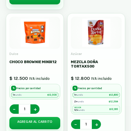
Dulce
Azúcar
CHOCO BROWNIE MINIX12
MEZCLA DOÑA
TORTAX500
$ 12.500
$ 12.800
IVA incluido
IVA incluido
%
%
Precios por cantidad
Precios por cantidad
1+
$
12,500
1+
$
12,800
unds
unds
2+
$
12,584
unds
−
+
MEJOR
$
12,185
12+
unds
AGREGAR AL CARRITO
−
+