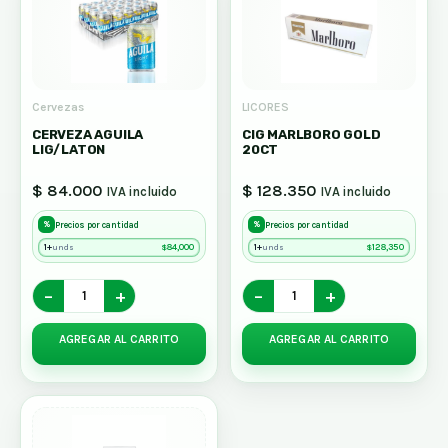
Cervezas
LICORES
CERVEZA AGUILA
CIG MARLBORO GOLD
LIG/LATON
20CT
$ 84.000
$ 128.350
IVA incluido
IVA incluido
%
%
Precios por cantidad
Precios por cantidad
1+
$
84,000
1+
$
128,350
unds
unds
−
+
−
+
AGREGAR AL CARRITO
AGREGAR AL CARRITO