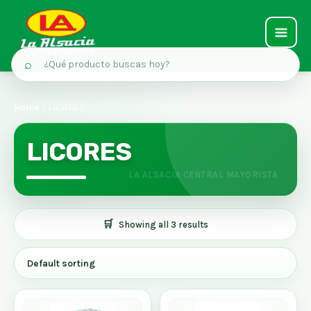
MAIN
⌕
MEN
Ir
al
Home
/ LICORES
contenido
LICORES
Showing all 3 results