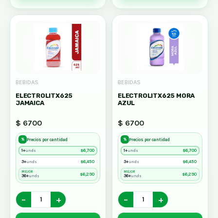
BEBIDAS
BEBIDAS
ELECTROLITX625
ELECTROLITX625 MORA
JAMAICA
AZUL
$ 6700
$ 6700
%
%
Precios por cantidad
Precios por cantidad
1+
$
6,700
1+
$
6,700
unds
unds
3+
$
6,450
3+
$
6,450
unds
unds
MEJOR
MEJOR
$
6,290
$
6,290
36+
36+
unds
unds
−
+
−
+