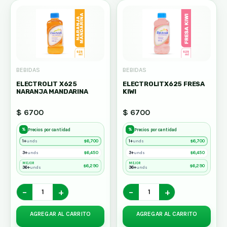
BEBIDAS
BEBIDAS
ELECTROLIT X625
ELECTROLITX625 FRESA
NARANJA MANDARINA
KIWI
$ 6700
$ 6700
%
%
Precios por cantidad
Precios por cantidad
1+
$
6,700
1+
$
6,700
unds
unds
3+
$
6,450
3+
$
6,450
unds
unds
MEJOR
MEJOR
$
6,290
$
6,290
36+
36+
unds
unds
−
+
−
+
AGREGAR AL CARRITO
AGREGAR AL CARRITO