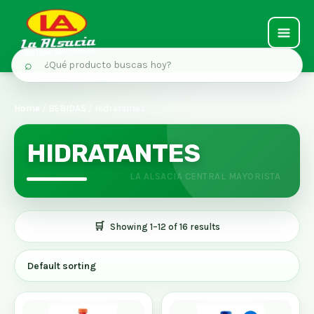
MAIN
⌕
MEN
Ir
al
Home
/
BEBIDAS
/ Hidratantes
contenido
HIDRATANTES
Showing 1–12 of 16 results