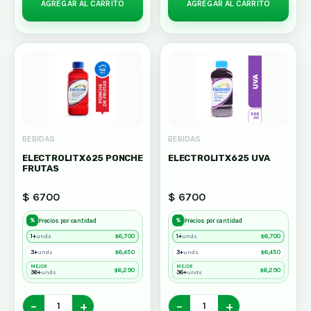
AGREGAR AL CARRITO
AGREGAR AL CARRITO
BEBIDAS
BEBIDAS
ELECTROLITX625 PONCHE
ELECTROLITX625 UVA
FRUTAS
$ 6700
$ 6700
%
%
Precios por cantidad
Precios por cantidad
1+
$
6,700
1+
$
6,700
unds
unds
3+
$
6,450
3+
$
6,450
unds
unds
MEJOR
MEJOR
$
6,290
$
6,290
36+
36+
unds
unds
−
+
−
+