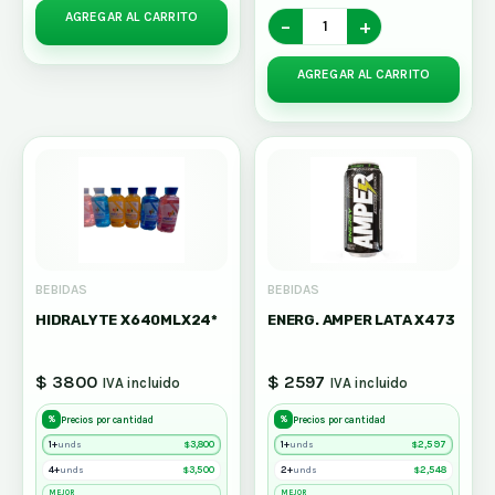
AGREGAR AL CARRITO
−
+
AGREGAR AL CARRITO
BEBIDAS
BEBIDAS
HIDRALYTE X640MLX24*
ENERG. AMPER LATA X473
$ 3800
$ 2597
IVA incluido
IVA incluido
%
%
Precios por cantidad
Precios por cantidad
1+
$
3,800
1+
$
2,597
unds
unds
4+
$
3,500
2+
$
2,548
unds
unds
MEJOR
MEJOR