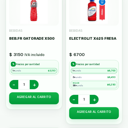
BEBIDAS
BEBIDAS
BEB.FR GATORADE X500
ELECTROLIT X625 FRESA
$ 3150
$ 6700
IVA incluido
%
%
Precios por cantidad
Precios por cantidad
1+
$
3,150
1+
$
6,700
unds
unds
3+
$
6,450
unds
−
+
MEJOR
$
6,290
36+
unds
AGREGAR AL CARRITO
−
+
AGREGAR AL CARRITO