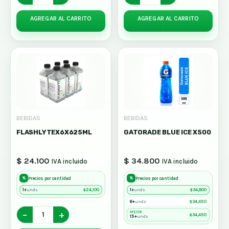
AGREGAR AL CARRITO
AGREGAR AL CARRITO
BEBIDAS
BEBIDAS
FLASHLYTEX6X625ML
GATORADE BLUE ICE X500
$ 24.100
$ 34.800
IVA incluido
IVA incluido
%
%
Precios por cantidad
Precios por cantidad
1+
$
24,100
1+
$
34,800
unds
unds
6+
$
34,450
unds
−
+
MEJOR
$
34,450
15+
unds