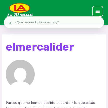
MAIN
⌕
MEN
Ir
al
elmercalider
contenido
Parece que no hemos podido encontrar lo que estás