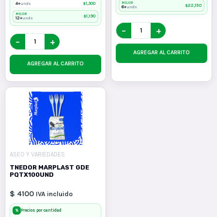
4+
$
1,300
MEJOR
unds
$
22,150
6+
unds
MEJOR
$
1,190
12+
unds
−
+
−
+
AGREGAR AL CARRITO
AGREGAR AL CARRITO
ASEO Y VARIEDADES
TNEDOR MARPLAST GDE
PQTX100UND
$ 4100
IVA incluido
%
Precios por cantidad