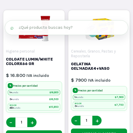
⌕
Higiene personal
Cereales, Granos, Pastas y
Repostería
COLGATE LUMIN/WHITE
COLORX66 GR
GELATINA
GEL’HADAX4+VASO
$ 16.800
IVA incluido
$ 7900
IVA incluido
%
Precios por cantidad
%
Precios por cantidad
1+
$
16,800
unds
1+
$
7,900
unds
3+
$
16,500
unds
MEJOR
$
7,750
MEJOR
3+
unds
$
15,850
48+
unds
−
+
−
+