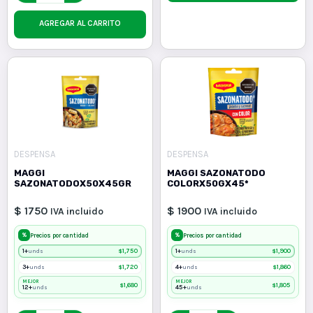
AGREGAR AL CARRITO
DESPENSA
DESPENSA
MAGGI
MAGGI SAZONATODO
SAZONATODOX50X45GR
COLORX50GX45*
$ 1750
$ 1900
IVA incluido
IVA incluido
%
%
Precios por cantidad
Precios por cantidad
1+
$
1,750
1+
$
1,900
unds
unds
3+
$
1,720
4+
$
1,860
unds
unds
MEJOR
MEJOR
$
1,680
$
1,805
12+
45+
unds
unds