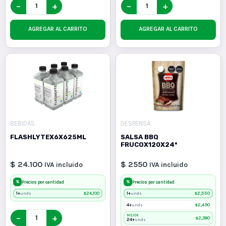
−
+
−
+
AGREGAR AL CARRITO
AGREGAR AL CARRITO
BEBIDAS
DESPENSA
FLASHLYTEX6X625ML
SALSA BBQ
FRUCOX120X24*
$ 24.100
$ 2550
IVA incluido
IVA incluido
%
%
Precios por cantidad
Precios por cantidad
1+
$
24,100
1+
$
2,550
unds
unds
4+
$
2,490
unds
−
+
MEJOR
$
2,380
24+
unds