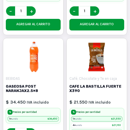
−
+
−
+
AGREGAR AL CARRITO
AGREGAR AL CARRITO
BEBIDAS
Café, Chocolate y Te en caja
GASEOSA POST
CAFE LA BASTILLA FUERTE
NARANJAX2.5×8
X390
$ 34.450
$ 21.550
IVA incluido
IVA incluido
%
%
Precios por cantidad
Precios por cantidad
1+
$
34,450
1+
$
21,550
unds
unds
4+
$
21,150
unds