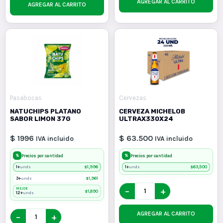
AGREGAR AL CARRITO
AGREGAR AL CARRITO
Pasabocas
Cervezas
NATUCHIPS PLATANO
CERVEZA MICHELOB
SABOR LIMON 37G
ULTRAX330X24
$ 1996
$ 63.500
IVA incluido
IVA incluido
%
%
Precios por cantidad
Precios por cantidad
1+
$
1,996
1+
$
63,500
unds
unds
3+
$
1,961
unds
−
+
MEJOR
$
1,890
12+
unds
AGREGAR AL CARRITO
−
+