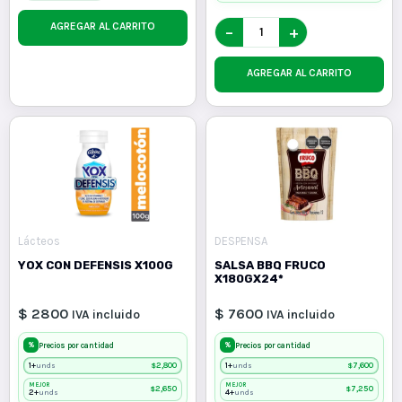
AGREGAR AL CARRITO
−
+
AGREGAR AL CARRITO
Lácteos
DESPENSA
YOX CON DEFENSIS X100G
SALSA BBQ FRUCO
X180GX24*
$ 2800
$ 7600
IVA incluido
IVA incluido
%
%
Precios por cantidad
Precios por cantidad
1+
$
2,800
1+
$
7,600
unds
unds
MEJOR
MEJOR
$
2,650
$
7,250
2+
4+
unds
unds