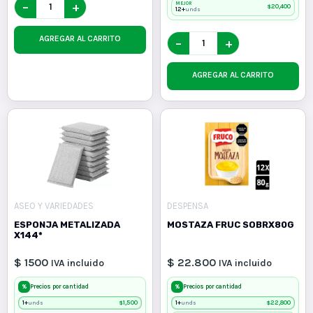
−
+
MEJOR
$
20,400
12+
unds
AGREGAR AL CARRITO
−
+
AGREGAR AL CARRITO
ASEO Y VARIEDADES
DESPENSA
ESPONJA METALIZADA
MOSTAZA FRUC SOBRX80G
X144*
$ 1500
$ 22.800
IVA incluido
IVA incluido
%
%
Precios por cantidad
Precios por cantidad
1+
$
1,500
1+
$
22,800
unds
unds